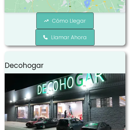
Cómo Llegar
Llamar Ahora
Decohogar