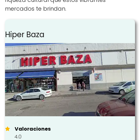
mercados te brindan.
Hiper Baza
Valoraciones
4.0