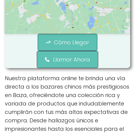
Cómo Llegar
Llamar Ahora
Nuestra plataforma online te brinda una vía
directa a los bazares chinos más prestigiosos
en Baza, ofreciéndote una colección rica y
variada de productos que indudablemente
cumplirán con tus más altas expectativas de
compra. Desde hallazgos únicos e
impresionantes hasta los esenciales para el