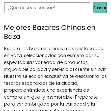
Buscar
Buscar
Mejores Bazares Chinos en
Baza
Explora los bazares chinos más destacados
en Baza, seleccionados con esmero por su
espectacular variedad de productos,
inigualable calidad y servicio al cliente sin par.
Nuestra selección exhaustiva te descubrirá los
tesoros escondidos de la ciudad,
proporcionándote una experiencia de
compra sin igual y memorable. Prepárate
para ser embrujado por la variedad y la
riqueza cultural que estos vibrantes