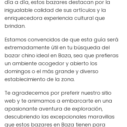
día a día, estos bazares destacan por la
inigualable calidad de sus artículos y la
enriquecedora experiencia cultural que
brindan.
Estamos convencidos de que esta guía será
extremadamente útil en tu búsqueda del
bazar chino ideal en Baza, sea que prefieras
un ambiente acogedor y abierto los
domingos o el más grande y diverso
establecimiento de la zona.
Te agradecemos por preferir nuestro sitio
web y te animamos a embarcarte en una
apasionante aventura de exploración,
descubriendo las excepcionales maravillas
que estos bazares en Baza tienen para