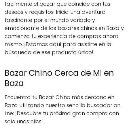
fácilmente el bazar que coincide con tus
deseos y requisitos. Inicia una aventura
fascinante por el mundo variado y
emocionante de los bazares chinos en Baza y
comienza tu experiencia de compras ahora
mismo. ¡Estamos aquí para asistirte en la
búsqueda de ese producto único!
Bazar Chino Cerca de Mi en
Baza
Encuentra tu Bazar Chino más cercano en
Baza utilizando nuestro sencillo buscador on
line: ¡Descubre tu próxima gran compra con
solo unos clics!