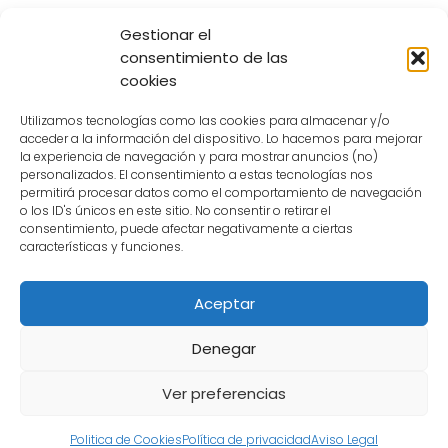
Gestionar el
consentimiento de las
cookies
LEGAL
Utilizamos tecnologías como las cookies para almacenar y/o
Aviso Legal
acceder a la información del dispositivo. Lo hacemos para mejorar
la experiencia de navegación y para mostrar anuncios (no)
Politica de Cookies
personalizados. El consentimiento a estas tecnologías nos
permitirá procesar datos como el comportamiento de navegación
o los ID's únicos en este sitio. No consentir o retirar el
Politica de Privacidad
consentimiento, puede afectar negativamente a ciertas
características y funciones.
Descargo de Responsabilidad
Aceptar
CONTACTO
Denegar
Hablemos
Ver preferencias
Politica de Cookies
Política de privacidad
Aviso Legal