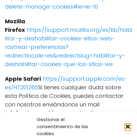
delete-manage-cookies#ie=ie-10
Mozilla
Firefox
https://support.mozilla.org/es/kb/habi
litar-y-deshabilitar-cookies-sitios-web-
rastrear-preferencias?
redirectlocale=es&redirectslug=habilitar-y-
deshabilitar-cookies-que-los-sitios-we
Apple Safari
https://support.apple.com/es-
es/HT201265
Si tienes cualquier duda sobre
esta Política de Cookies, puedes contactar
con nosotros enviándonos un mail
a
info@bazarchinocercademi.es
Gestionar el
consentimiento de las
cookies