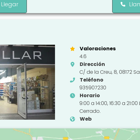
Llegar
Lla
Valoraciones
4.6
Dirección
C/ de la Creu, 8, 08172 S
Teléfono
935907230
Horario
9:00 a 14:00, 16:30 a 21
Cerrado.
Web